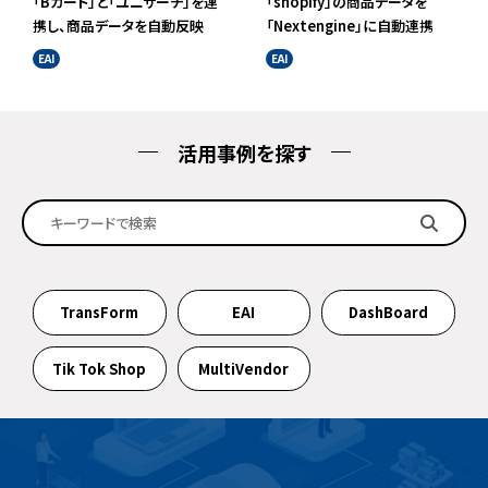
「Bカート」と「ユニサーチ」を連
「shopify」の商品データを
携し、商品データを自動反映
「Nextengine」に自動連携
EAI
EAI
活用事例を探す
TransForm
EAI
DashBoard
Tik Tok Shop
MultiVendor