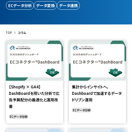
ECデータ分析
データ変換
データ連携
TOP
コラム
【Shopify × GA4】
集計からインサイトへ。
DashBoardを用いた分析で広
Dashboardで加速するデータ
告予算配分の最適化と運用改
ドリブン運用
善
ECデータ分析
ECデータ分析