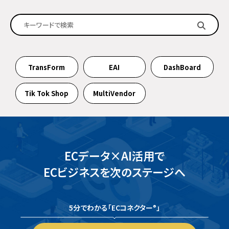
TransForm
EAI
DashBoard
Tik Tok Shop
MultiVendor
ECデータ×AI活用で
ECビジネスを次のステージへ
5分でわかる「ECコネクター
」
®