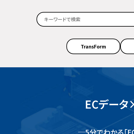
TransForm
ECデータ
5分でわかる「E