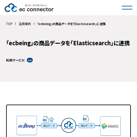
サービス一覧
TOP
活用事例
「ecbeing」の商品データを「Elasticsearch」に連携
インタビュー
「ecbeing」の商品データを「Elasticsearch」に連携
活用事例
利用サービス
EAI
料金
コラム
FAQ
お問い合わせ
導入のご相談・お見積もり