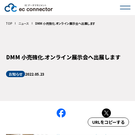
サービス一覧
TOP
ニュース
DMM 小売強化.オンライン展示会へ出展します
インタビュー
活用事例
DMM 小売強化.オンライン展示会へ出展します
料金
お知らせ
2022.05.23
コラム
FAQ
お問い合わせ
URLをコピーする
導入のご相談・お見積もり