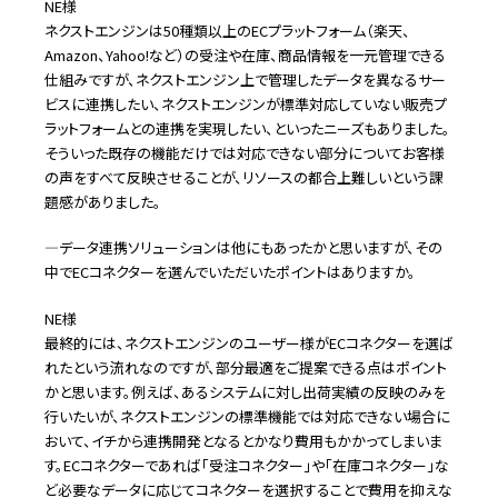
NE様
ネクストエンジンは50種類以上のECプラットフォーム（楽天、
Amazon、Yahoo!など）の受注や在庫、商品情報を一元管理できる
仕組みですが、ネクストエンジン上で管理したデータを異なるサー
ビスに連携したい、ネクストエンジンが標準対応していない販売プ
ラットフォームとの連携を実現したい、といったニーズもありました。
そういった既存の機能だけでは対応できない部分についてお客様
の声をすべて反映させることが、リソースの都合上難しいという課
題感がありました。
―データ連携ソリューションは他にもあったかと思いますが、その
中でECコネクターを選んでいただいたポイントはありますか。
NE様
最終的には、ネクストエンジンのユーザー様がECコネクターを選ば
れたという流れなのですが、部分最適をご提案できる点はポイント
かと思います。例えば、あるシステムに対し出荷実績の反映のみを
行いたいが、ネクストエンジンの標準機能では対応できない場合に
おいて、イチから連携開発となるとかなり費用もかかってしまいま
す。ECコネクターであれば「受注コネクター」や「在庫コネクター」な
ど必要なデータに応じてコネクターを選択することで費用を抑えな