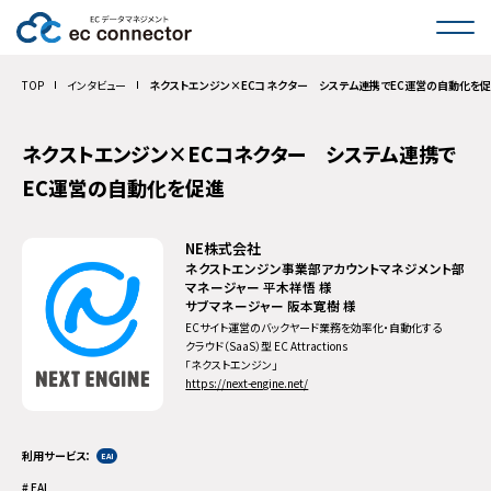
サービス一覧
TOP
インタビュー
ネクストエンジン×ECコネクター システム連携でEC運営の自動化を
インタビュー
ネクストエンジン×ECコネクター システム連携で
EC運営の自動化を促進
活用事例
NE株式会社
料金
ネクストエンジン事業部アカウントマネジメント部
マネージャー 平木祥悟 様
コラム
サブマネージャー 阪本寛樹 様
ECサイト運営のバックヤード業務を効率化・自動化する
クラウド（SaaS）型 EC Attractions
FAQ
「ネクストエンジン」
https://next-engine.net/
お問い合わせ
利用サービス
EAI
導入のご相談・お見積もり
EAI