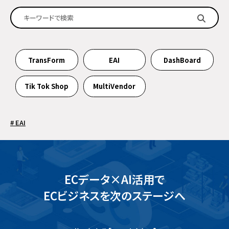
TransForm
EAI
DashBoard
Tik Tok Shop
MultiVendor
EAI
ECデータ×AI活用で
ECビジネスを次のステージへ